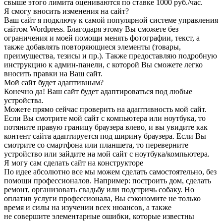
свыше этого лимита оцениваются по ставке 1000 руб./час.
Я смогу вносить изменения на сайт?
Ваш сайт я подключу к самой популярной системе управления
сайтом Wordpress. Благодаря этому Вы сможете без
ограничения и моей помощи менять фотографии, текст, а
также добавлять повторяющиеся элементы (товары,
преимущества, тезисы и пр.). Также предоставляю подробную
инструкцию к админ-панели, с которой Вы сможете легко
вносить правки на Ваш сайт.
Мой сайт будет адаптивным?
Конечно да! Ваш сайт будет адаптироваться под любые
устройства.
Можете прямо сейчас проверить на адаптивность мой сайт.
Если Вы смотрите мой сайт с компьютера или ноутбука, то
потяните правую границу браузера влево, и вы увидите как
контент сайта адаптируется под ширину браузера. Если Вы
смотрите со смартфона или планшета, то переверните
устройство или зайдите на мой сайт с ноутбука/компьютера.
Я могу сам сделать сайт на конструкторе
По идее абсолютно все мы можем сделать самостоятельно, без
помощи профессионалов. Например: построить дом, сделать
ремонт, организовать свадьбу или подстричь собаку. Но
оплатив услуги профессионала, Вы сэкономите не только
время и силы на изучении всех нюансов, а также
не совершите элементарные ошибки, которые известны