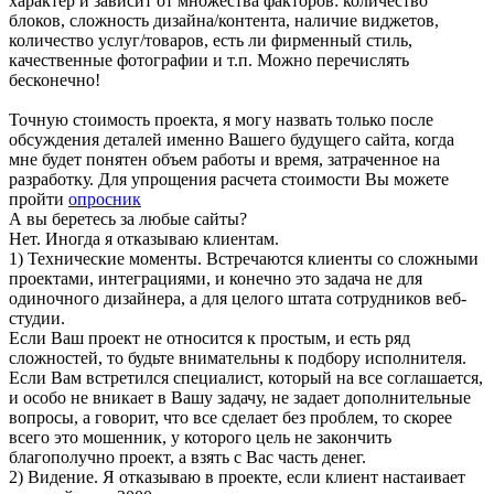
характер и зависит от множества факторов: количество
блоков, сложность дизайна/контента, наличие виджетов,
количество услуг/товаров, есть ли фирменный стиль,
качественные фотографии и т.п. Можно перечислять
бесконечно!
Точную стоимость проекта, я могу назвать только после
обсуждения деталей именно Вашего будущего сайта, когда
мне будет понятен объем работы и время, затраченное на
разработку. Для упрощения расчета стоимости Вы можете
пройти
опросник
А вы беретесь за любые сайты?
Нет. Иногда я отказываю клиентам.
1) Технические моменты. Встречаются клиенты со сложными
проектами, интеграциями, и конечно это задача не для
одиночного дизайнера, а для целого штата сотрудников веб-
студии.
Если Ваш проект не относится к простым, и есть ряд
сложностей, то будьте внимательны к подбору исполнителя.
Если Вам встретился специалист, который на все соглашается,
и особо не вникает в Вашу задачу, не задает дополнительные
вопросы, а говорит, что все сделает без проблем, то скорее
всего это мошенник, у которого цель не закончить
благополучно проект, а взять с Вас часть денег.
2) Видение. Я отказываю в проекте, если клиент настаивает